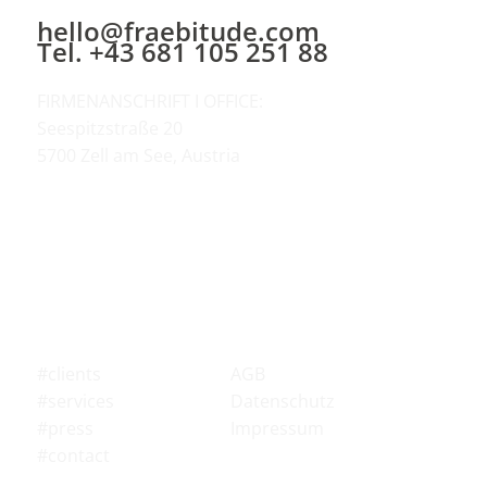
hello@fraebitude.com
Tel. +43 681 105 251 88
FIRMENANSCHRIFT I OFFICE:
Seespitzstraße 20
5700 Zell am See, Austria
AGB
#clients
Datenschutz
#services
Impressum
#press
#contact