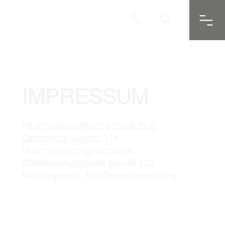
IMPRESSUM
Informationspflicht gemäß §5 E-
Commerce Gesetz
, §14
Unternehmensgesetzbuch,
Offenlegungspflicht gemäß §25
Mediengesetz, §63 Gewerbeordnung