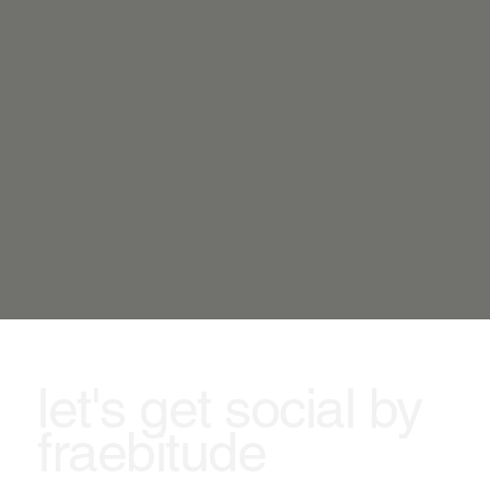
let's get social by
fraebitude