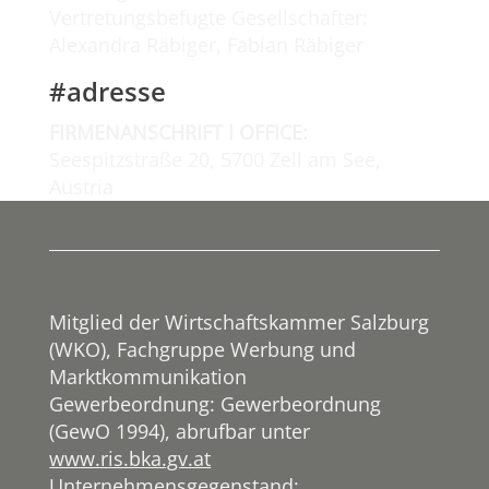
Vertretungsbefugte Gesellschafter:
Alexandra Räbiger, Fabian Räbiger
#adresse
FIRMENANSCHRIFT I OFFICE:
Seespitzstraße 20, 5700 Zell am See,
Austria
Mitglied der Wirtschaftskammer Salzburg
(WKO), Fachgruppe Werbung und
Marktkommunikation
Gewerbeordnung: Gewerbeordnung
(GewO 1994), abrufbar unter
www.ris.bka.gv.at
Unternehmensgegenstand: