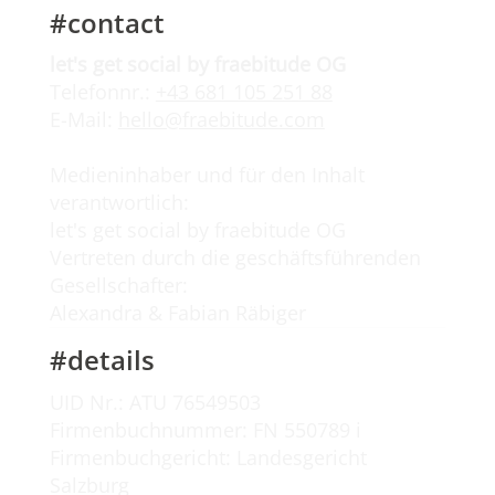
#contact
let's get social by fraebitude OG
Telefonnr.:
+43 681 105 251 88
E-Mail:
hello@fraebitude.com
Medieninhaber und für den Inhalt
verantwortlich:
let's get social by fraebitude OG
Vertreten durch die geschäftsführenden
Gesellschafter:
Alexandra & Fabian Räbiger
#details
UID Nr.: ATU 76549503
Firmenbuchnummer: FN 550789 i
Firmenbuchgericht: Landesgericht
Salzburg