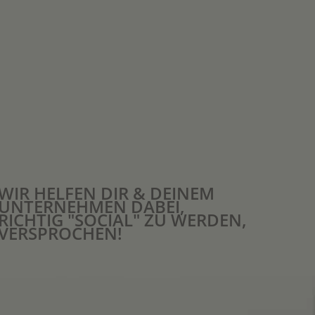
WIR HELFEN DIR & DEINEM
UNTERNEHMEN DABEI,
RICHTIG "SOCIAL" ZU WERDEN,
VERSPROCHEN!