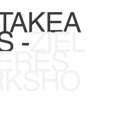
 TAKEA
 -
ZIEL
ERES
KSHO