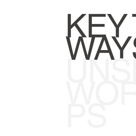
KEY
WAYS
UNS
WOR
PS