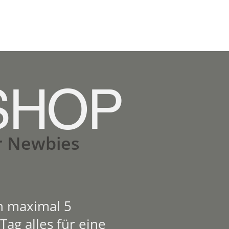
SHOP
r Newbies
n maximal 5
ag alles für eine