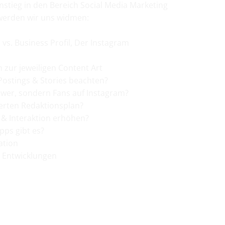
instieg in den Bereich Social Media Marketing
 werden wir uns widmen:
 vs. Business Profil, Der Instagram
 zur jeweiligen Content Art
Postings & Stories beachten?
ower, sondern Fans auf Instagram?
rierten Redaktionsplan?
 & Interaktion erhöhen?
pps gibt es?
eation
& Entwicklungen