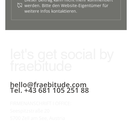
werden. Bitte den Website-Eigentümer für
weitere Infos kontaktieren.
#SOCIALADVERTISING - TRAFFIC OHNE
ERTRAG IST NUR LÄRM.
let's get social by
fraebitude
hello@fraebitude.com
Tel. +43 681 105 251 88
FIRMENANSCHRIFT I OFFICE:
Seespitzstraße 20
5700 Zell am See, Austria