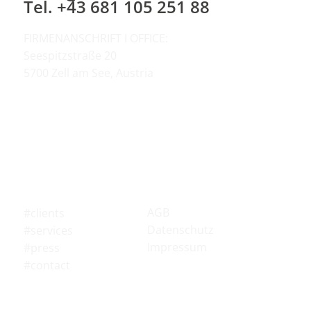
Tel. +43 681 105 251 88
FIRMENANSCHRIFT I OFFICE:
Seespitzstraße 20
5700 Zell am See, Austria
AGB
#clients
Datenschutz
#services
Impressum
#press
#contact