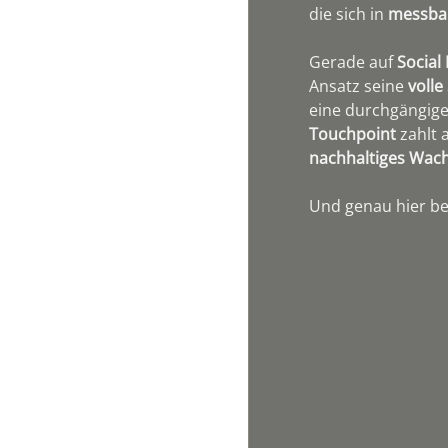
die sich in 
messba
Gerade auf 
Social
Ansatz seine 
volle
eine durchgängige
Touchpoint
 zahlt 
nachhaltiges Wac
Und genau hier beg