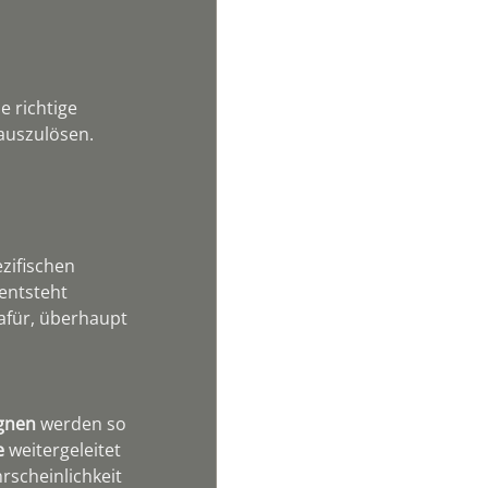
e richtige 
 auszulösen.
zifischen 
entsteht 
dafür, überhaupt 
gnen
 werden so 
e
 weitergeleitet 
scheinlichkeit 