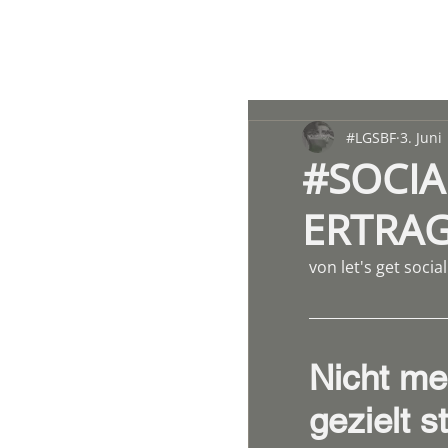
#LGSBF
3. Juni
#SOCIA
ERTRAG
von let's get socia
Nicht me
gezielt s