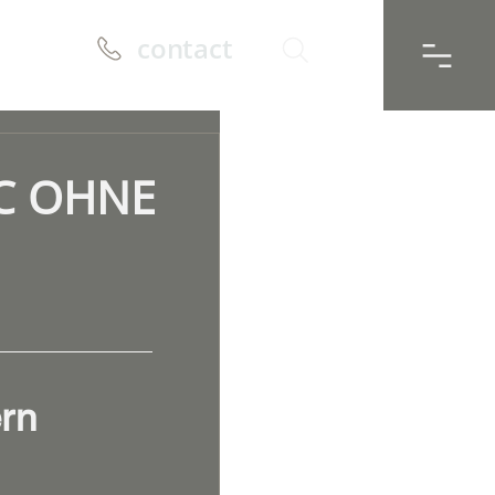
contact
IC OHNE
rn 