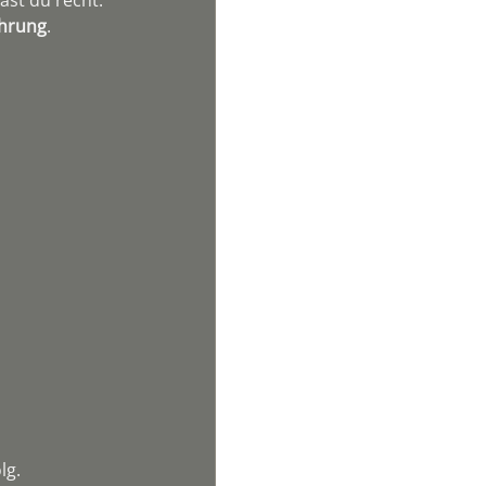
ahrung
.
lg.