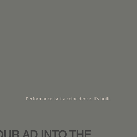
Performance isn’t a coincidence. It’s built.
OUR AD INTO THE