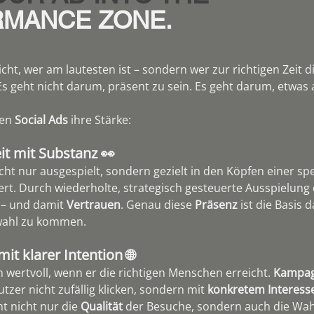
MANCE ZONE.
cht, wer am lautesten ist – sondern wer zur richtigen Zeit di
Es geht nicht darum, präsent zu sein. Es geht darum, etwas
en 
Social Ads
 ihre Stärke:
it mit Substanz 👀
cht nur ausgespielt, sondern gezielt in den Köpfen einer spe
ert. Durch wiederholte, strategisch gesteuerte Ausspielung 
– und damit 
Vertrauen
. Genau diese 
Präsenz
 ist die Basis 
swahl zu kommen.
it klarer Intention 🌐
n wertvoll, wenn er die richtigen Menschen erreicht. 
Kampa
tzer nicht zufällig klicken, sondern mit 
konkretem Interess
 nicht nur die 
Qualität
 der Besuche, sondern auch die Wahr