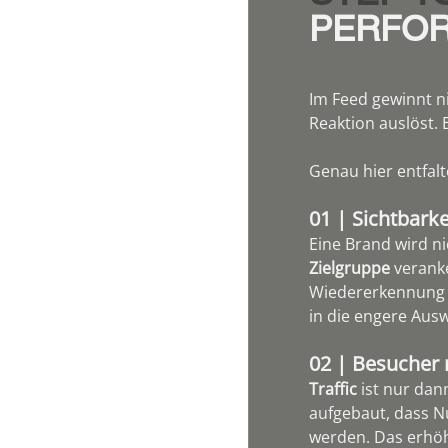
PERFOR
Im Feed gewinnt ni
Reaktion auslöst. 
Genau hier entfalt
01 | Sichtbarke
Eine Brand wird ni
Zielgruppe 
verank
Wiedererkennung 
in die engere Au
02 | Besucher m
Traffic 
ist nur dan
aufgebaut, dass Nu
werden. Das erhöht