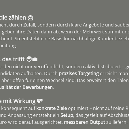
die zählen 📩
icht durch Zufall, sondern durch klare Angebote und saube
r geben ihre Daten dann ab, wenn der Mehrwert stimmt und
scheint. So entsteht eine Basis für nachhaltige Kundenbezi
beitung.
das trifft 🧑‍💼
erden nicht nur veröffentlicht, sondern aktiv distribuiert – 
andidaten aufhalten. Durch 
präzises Targeting
 erreicht man 
, aber offen für einen Wechsel sind. Das erweitert den Talen
ualität der Bewerbungen
.
e mit Wirkung 💸
 konsequent auf 
konkrete Ziele
 optimiert – nicht auf reine 
und Anpassung entsteht ein 
Setup
, das gezielt auf Abschlüss
Euro wird darauf ausgerichtet, 
messbaren Output 
zu liefern.