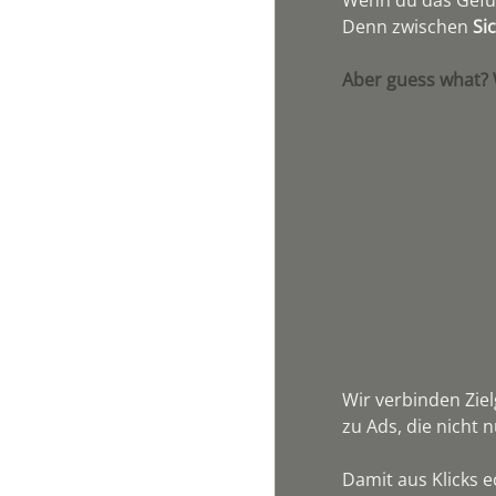
Denn zwischen 
Si
Aber guess what? W
Wir verbinden Zi
zu Ads, die nicht 
Damit aus Klicks 