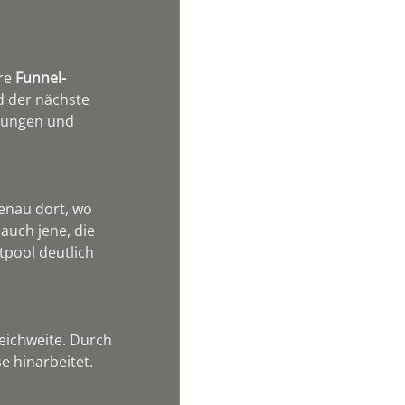
re 
Funnel-
 der nächste 
ehungen und 
genau dort, wo 
auch jene, die 
tpool deutlich 
Reichweite. Durch 
e hinarbeitet. 