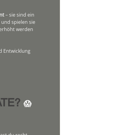
nt
 – sie sind ein 
 und spielen sie 
 erhöht werden 
nd Entwicklung 
TE? 
😱
ast du recht.