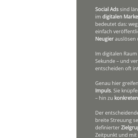
Social Ads
 sind lä
im 
digitalen Marke
bedeutet das: weg 
einfach veröffentl
Neugier 
auslösen 
Im digitalen Raum 
Sekunde – und ver
entscheiden oft int
Genau hier greifen
Impuls
. Sie knüpf
– hin zu 
konkrete
Der entscheidende
breite Streuung s
definierter 
Zielgr
Zeitpunkt und mit