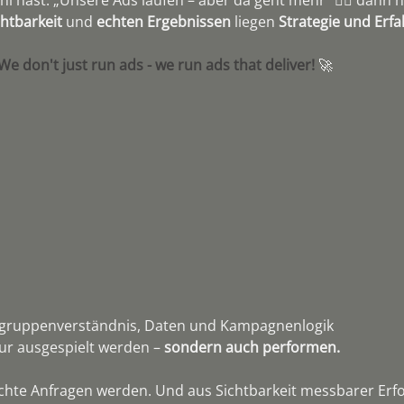
chtbarkeit 
und 
echten Ergebnissen 
liegen 
Strategie und Erf
e don't just run ads - we run ads that deliver!
 🚀
elgruppenverständnis, Daten und Kampagnenlogik
nur ausgespielt werden – 
sondern auch performen.
echte Anfragen werden. Und aus Sichtbarkeit messbarer Erfo