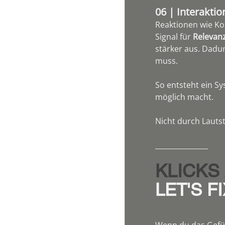
06 | Interaktio
Reaktionen wie Ko
Signal für 
Relevan
stärker aus. Dadu
muss.
So entsteht ein Sy
möglich macht.
Nicht durch Lautst
_______________
KLICKS
LET'S FI
Wenn du das Gefühl